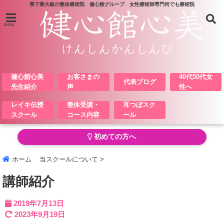
県下最大級の整体療術院 健心館グループ 女性療術師専門何でも療術院
menu
健心館心美
お客さまの
40代50代女
代表ブログ
先生紹介
声
性へ
レイキ伝授
整体受講・
耳つぼスク
スクール
コース内容
ール
初めての方へ
ホーム
当スクールについて
>
講師紹介
2019年7月13日
2023年9月19日