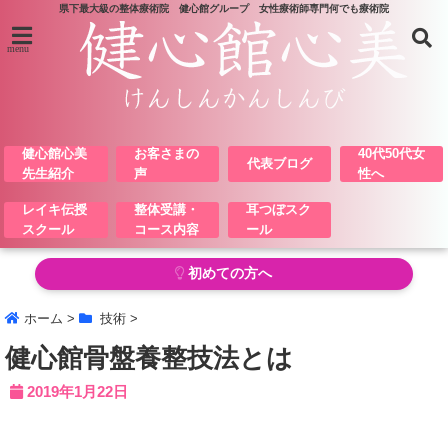
県下最大級の整体療術院 健心館グループ 女性療術師専門何でも療術院
menu
健心館心美
お客さまの
40代50代女
代表ブログ
先生紹介
声
性へ
レイキ伝授
整体受講・
耳つぼスク
スクール
コース内容
ール
初めての方へ
ホーム
>
技術
>
健心館骨盤養整技法とは
2019年1月22日