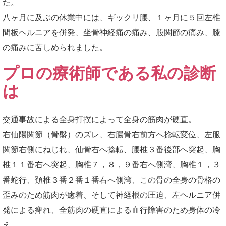
た。
八ヶ月に及ぶの休業中には、ギックリ腰、１ヶ月に５回左椎
間板ヘルニアを併発、坐骨神経痛の痛み、股関節の痛み、膝
の痛みに苦しめられました。
プロの療術師である私の診断
は
交通事故による全身打撲によって全身の筋肉が硬直。
右仙陽関節（骨盤）のズレ、右腸骨右前方へ捻転変位、左服
関節右側にねじれ、仙骨右へ捻転、腰椎３番後部へ突起、胸
椎１１番右へ突起、胸椎７，８，９番右へ側湾、胸椎１，３
番蛇行、頚椎３番２番１番右へ側湾、この骨の全身の骨格の
歪みのため筋肉が癒着、そして神経根の圧迫、左ヘルニア併
発による痺れ、全筋肉の硬直による血行障害のため身体の冷
え。