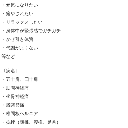
・元気になりたい
・癒やされたい
・リラックスしたい
・身体中が緊張感でガチガチ
・かぜ引き体質
・代謝がよくない
等など
〔病名〕
・五十肩、四十肩
・肋間神経痛
・坐骨神経痛
・股関節痛
・椎間板ヘルニア
・捻挫（頸椎、腰椎、足首）