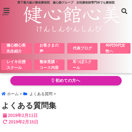
県下最大級の整体療術院 健心館グループ 女性療術師専門何でも療術院
menu
健心館心美
お客さまの
40代50代女
代表ブログ
先生紹介
声
性へ
レイキ伝授
整体受講・
耳つぼスク
スクール
コース内容
ール
初めての方へ
ホーム
>
よくある質問
>
よくある質問集
2019年2月11日
2019年2月15日